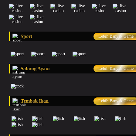
Sport
Lebih Banyak Game
Sabung Ayam
Lebih Banyak Game
Tembak Ikan
Lebih Banyak Game