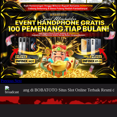
Previous
Next
Selamat Datang di BOBATOTO Situs Slot Online Terbaik Resmi da