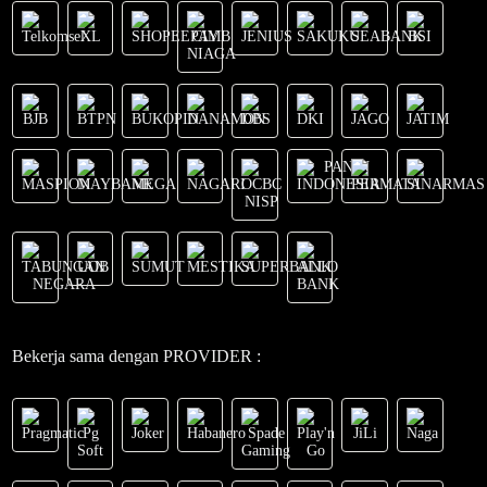
Bekerja sama dengan PROVIDER :